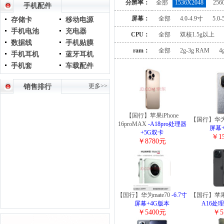
分辨率：
全部
1536X2048
256
手机配件
屏幕：
全部
4.0-4.9寸
5.0-
存储卡
移动电源
手机电池
充电器
CPU：
全部
双核1.5g以上
数据线
手机贴膜
ram：
全部
2g-3g RAM
4
手机耳机
蓝牙耳机
手机套
车载配件
更多>>
销售排行
【国行】苹果iPhone
【国行】华为m
16proMAX
-A18pro处理器
屏幕
+5G双卡
￥1
￥8780元
【国行】华为mate70
-6.7寸
【国行】苹果iP
屏幕+4G版本
A16处
￥5400元
￥5