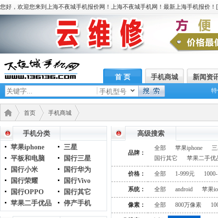
您好，欢迎您来到上海不夜城手机报价网！上海不夜城手机网！最新上海手机报价！[
首 页
手机商城
新闻资
特
手机型号
首页
手机商城
手机分类
高级搜索
苹果iphone
三星
全部
苹果iphone
三
品牌：
平板和电脑
国行三星
国行其它
苹果二手优
国行小米
国行华为
价格：
全部
1-999元
1000
国行荣耀
国行Vivo
系统：
全部
android
苹果io
国行OPPO
国行其它
苹果二手优品
停产手机
像素：
全部
800万像素
1