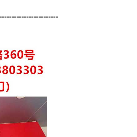
========================