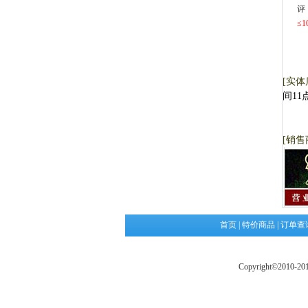
评
≤1
[实体
间11
云云
[销售
首页
|
特价商品
|
订单查
Copyright©2