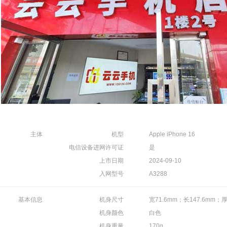
主体
机型
Apple iPhone 16
电信设备进网许可证
是
上市日期
2024-09-10
入网型号
A3288
基本信息
机身尺寸
宽71.6mm；长147.6mm；厚
机身颜色
白色
机身重量
170g