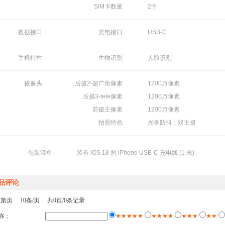
SIM卡数量
2个
数据接口
充电接口
USB-C
手机特性
生物识别
人脸识别
摄像头
后摄2-超广角像素
1200万像素
后摄3-tele像素
1200万像素
前摄主像素
1200万像素
拍照特色
光学防抖；双主摄
包装清单
装有 iOS 18 的 iPhone USB‑C 充电线 (1 米)
品评论
第页 10条/页 共0页/0条记录
称：
★★★★★
★★★★
★★★
★★