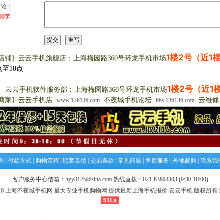
 论：
00字
1楼2号（近1
店铺]: 云云手机旗舰店：上海梅园路360号环龙手机市场
点至18点
1楼2号（近1
手机软件服务部：上海梅园路360号环龙手机市场
商家]: 云云手机店
不夜城手机论坛
云维
www.136136.com
bbs.136136.com
询
|
付款方式
|
购物流程
|
顾客反馈
|
交易条款
|
常见问题
|
售后服务
|
外地邮购
|
联系我
客户服务中心信箱：
hyy8125@sina.com
热线直拨：021-63803303 (9:30-18:00)
010-2018 上海不夜城手机网 最大专业手机购物网 提供最新上海手机报价 云云手机 版权所有 沪I
51La