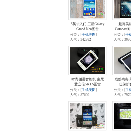
5英寸入门 三星Galaxy
超薄美机
Grand Neo图赏
Compact
分类：[
手机美图
]
分类：[
手
人气：342882
人气：3030
时尚侧滑智能机 索尼
成熟商务 黑
爱立信SK17i图赏
仕保护
分类：[
手机美图
]
分类：[
手
人气：87609
人气：7979