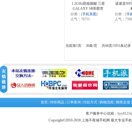
1.2GHz双核旗舰 三星
诺基亚N9
GALAXY SⅡ美图赏
分类：[
手机美图
]
分类：[
手
人气：76751
人气：7590
当前第1页 30条/页 共66页/1951条记录
首页
|
特价商品
|
订单查询
|
付款方式
|
购物流程
|
顾客反馈
客户服务中心信箱：
hyy8125@
Copyright©2010-2018 上海不夜城手机网 最大专