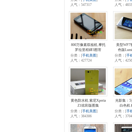
人气：547317
人气：4833
800万像素双核机 摩托
美型WP7
罗拉里程碑3图赏
色版Lumi
分类：[
手机美图
]
分类：[
手
人气：427724
人气：4250
黄色防水机 索尼Xperia
光影集：5
Z1炫彩版图集
白色机 
分类：[
手机美图
]
分类：[
手
人气：384306
人气：3704