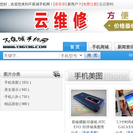
您好，欢迎您来到不夜城手机网！[
请登录
] 新用户？[
免费注册
]
忘记密码
首 页
手机商城
新闻资
特
手机型号
图片分类
·
手机美图
( 1951 )
·
美女展示
( 945 )
·
手机八卦
( 710 )
·
精品原创
( 980 )
双核裸眼3D新机 HTC
5.3寸时
EVO 3D开箱美图赏
GALAXY
分类：[
手机美图
]
分类：[
手