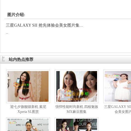
图片介绍:
三星GALAXY SII 抢先体验会美女图片集...
..
站内热点推荐
迎七夕旗舰级新机 索尼
强悍性能时尚新机 四核魅族
三星GALAXY S
Xperia SL图赏
MX麻豆图集
会美女图