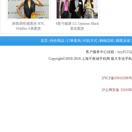
薛凯琪性感黑丝 HTC
4英寸靓屏 LG Optimus Black
Wildfire S美图赏
美女图赏
首页
|
特价商品
|
订单查询
|
付款方式
|
购物流程
|
顾客反馈
客户服务中心信箱：
hyy8125@
Copyright©2010-2018 上海不夜城手机网 最大专
沪ICP备05010298号
沪公网安备 3101080