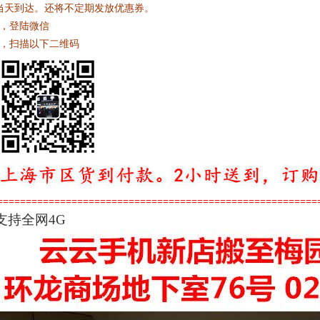
当天到达。还将不定期发放优惠券。
1，登陆微信
2，扫描以下二维码
========================================================
支持全网4G