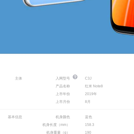
主体
入网型号
C3J
产品名称
红米 Note8
上市年份
2019年
上市月份
8月
基本信息
机身颜色
蓝色
机身长度（mm）
158.3
机身重量（g）
190