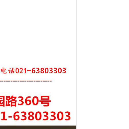
=======================