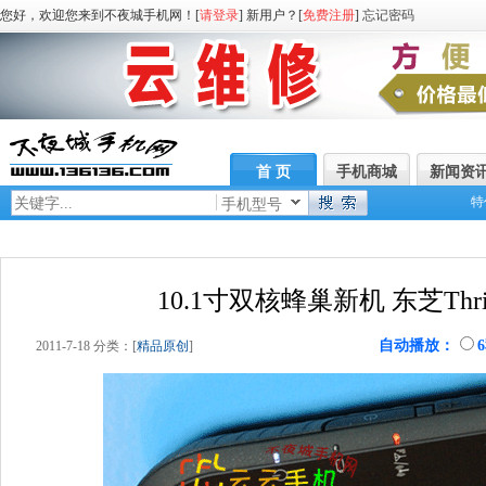
您好，欢迎您来到不夜城手机网！[
请登录
] 新用户？[
免费注册
]
忘记密码
首 页
手机商城
新闻资
特
手机型号
10.1寸双核蜂巢新机 东芝Thr
自动播放：
2011-7-18 分类：[
精品原创
]