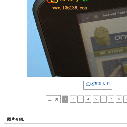
点此查看大图
上一页
1
2
3
4
5
6
7
8
图片介绍: