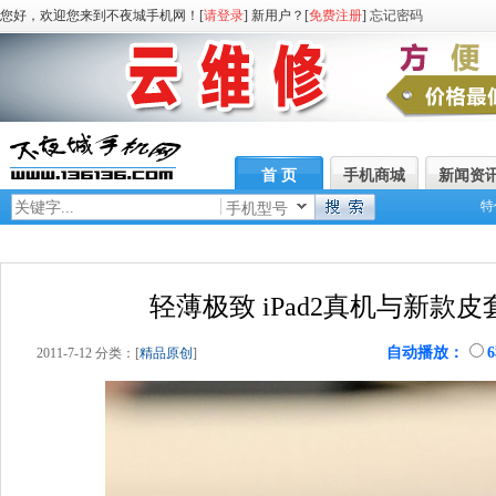
您好，欢迎您来到不夜城手机网！[
请登录
] 新用户？[
免费注册
]
忘记密码
首 页
手机商城
新闻资
特
手机型号
轻薄极致 iPad2真机与新款
自动播放：
2011-7-12 分类：[
精品原创
]