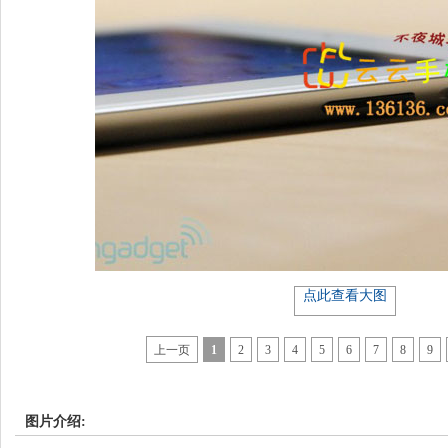
点此查看大图
上一页
1
2
3
4
5
6
7
8
9
图片介绍: