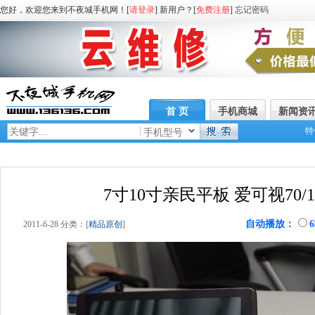
您好，欢迎您来到不夜城手机网！[
请登录
] 新用户？[
免费注册
]
忘记密码
首 页
手机商城
新闻资
特
手机型号
7寸10寸亲民平板 爱可视70/
自动播放：
2011-6-28 分类：[
精品原创
]