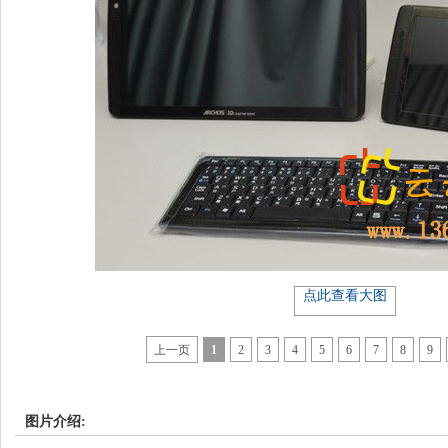
点此查看大图
上一页
1
2
3
4
5
6
7
8
9
图片介绍: