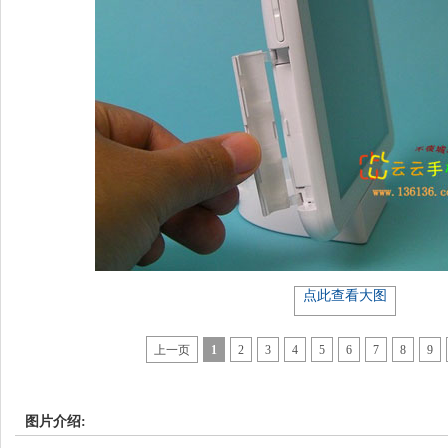
点此查看大图
上一页
1
2
3
4
5
6
7
8
9
图片介绍: