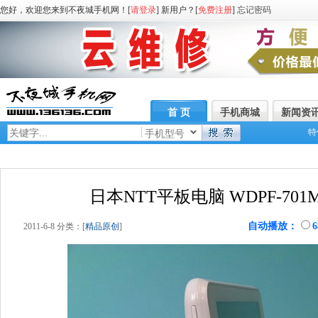
您好，欢迎您来到不夜城手机网！[
请登录
] 新用户？[
免费注册
]
忘记密码
首 页
手机商城
新闻资
特
手机型号
日本NTT平板电脑 WDPF-70
自动播放：
2011-6-8 分类：[
精品原创
]