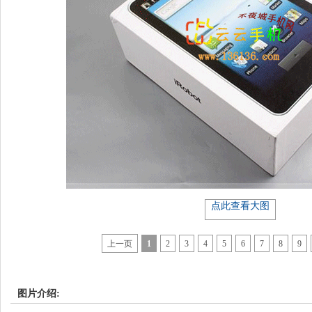
点此查看大图
上一页
1
2
3
4
5
6
7
8
9
图片介绍: