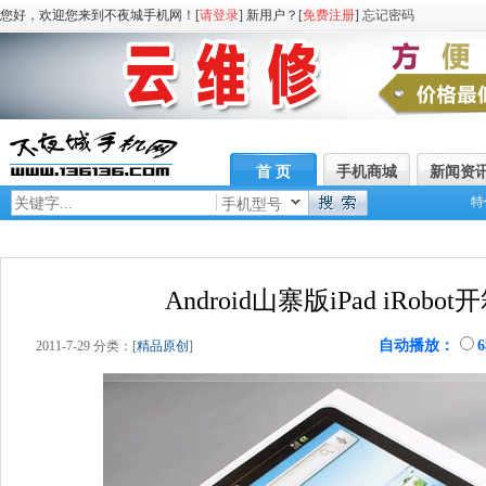
您好，欢迎您来到不夜城手机网！[
请登录
] 新用户？[
免费注册
]
忘记密码
首 页
手机商城
新闻资
特
手机型号
Android山寨版iPad iRob
自动播放：
2011-7-29 分类：[
精品原创
]