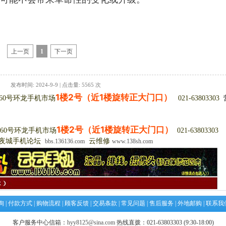
上一页
1
下一页
发布时间: 2024-9-9 | 点击量: 5565 次
1楼2号（近1楼旋转正大门口）
360号环龙手机市场
021-63803303
1楼2号（近1楼旋转正大门口）
0号环龙手机市场
021-63803303
夜城手机论坛
云维修
bbs.136136.com
www.138sh.com
询
|
付款方式
|
购物流程
|
顾客反馈
|
交易条款
|
常见问题
|
售后服务
|
外地邮购
|
联系我
客户服务中心信箱：
hyy8125@sina.com
热线直拨：021-63803303 (9:30-18:00)