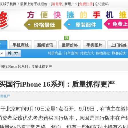
夜城手机网！最新上海手机报价！[
请登录
] 新用户？[
免费注册
]
忘记密码
页
手机商城
新闻资讯
最新价格
手机图片
上门维修
特价商品
|
订单查询
|
付款方式
|
购物流程
|
顾客反馈
|
行iPhone 16系列：质量抓得更严
国行iPhone 16系列：质量抓得更严
抓得更严
定于北京时间9月10日凌晨1点召开。9月9日，有博主在微
系列的消费者应该优先考虑购买国行版本，原因是国行版本在产
质量的把控非常严格。然而，也有一些网友对此持有不同