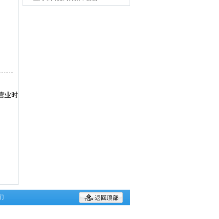
营业时
们