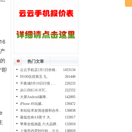
16
产
的
热门文章
产即
云云手机店2月1日价格..
1453134
I9100仅排第五 九..
261440
不夜城9月10日行情，..
226233
从G1到G16 HTC..
222552
大屏Android暴降..
142895
iPhone 4S玩腻..
139472
e
本站征求友情连接和合作..
136838
最低也有4.8英寸 大..
133917
主
苹果全线崩盘 六大品牌..
132810
上海市内货到付款，云云..
130919