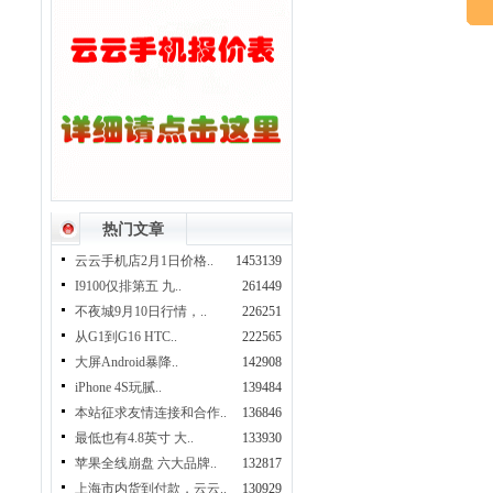
热门文章
云云手机店2月1日价格..
1453139
I9100仅排第五 九..
261449
不夜城9月10日行情，..
226251
从G1到G16 HTC..
222565
大屏Android暴降..
142908
iPhone 4S玩腻..
139484
本站征求友情连接和合作..
136846
最低也有4.8英寸 大..
133930
苹果全线崩盘 六大品牌..
132817
上海市内货到付款，云云..
130929