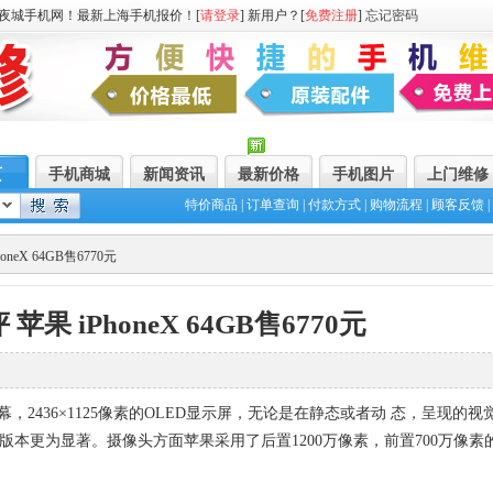
夜城手机网！最新上海手机报价！[
请登录
] 新用户？[
免费注册
]
忘记密码
页
手机商城
新闻资讯
最新价格
手机图片
上门维修
特价商品
|
订单查询
|
付款方式
|
购物流程
|
顾客反馈
|
neX 64GB售6770元
苹果 iPhoneX 64GB售6770元
英寸的屏幕，2436×1125像素的OLED显示屏，无论是在静态或者动 态，呈现的
版本更为显著。摄像头方面苹果采用了后置1200万像素，前置700万像素