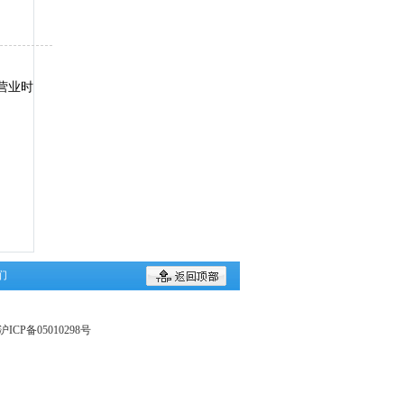
营业时
们
CP备05010298号