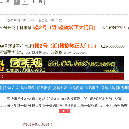
上一页
1
2
下一页
发布时间: 2019-6-11 | 点击量: 29052 次
1楼2号（近1楼旋转正大门口）
360号环龙手机市场
021-63803303
1楼2号（近1楼旋转正大门口）
0号环龙手机市场
021-63803303
夜城手机论坛
云维修
bbs.136136.com
www.138sh.com
询
|
付款方式
|
购物流程
|
顾客反馈
|
交易条款
|
常见问题
|
售后服务
|
外地邮购
|
联系我
客户服务中心信箱：
hyy8125@sina.com
热线直拨：021-63803303 (9:30-18:00)
010-2018 上海不夜城手机网 最大专业手机购物网 提供最新上海手机报价 云云手机 版权所有 沪I
51La
沪ICP备05010298号