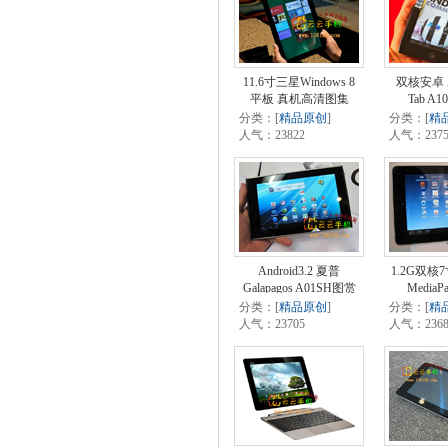
11.6寸三星Windows 8
双核安卓 Ac
平板 真机高清图集
Tab A
分类：[
精品原创
]
分类：[
精
人气：23822
人气：2375
Android3.2 夏普
1.2G双核
Galapagos A01SH图赏
Media
分类：[
精品原创
]
分类：[
精
人气：23705
人气：2368