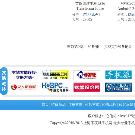
首款四核平板 华硕
MWC20
Transformer Prime
Android2
分类：[
精品原创
]
分类：[
精
人气：23605
人气：2359
当前第9页 30条/页 共33页/980条记录
首页
|
特价商品
|
订单查询
|
付款方式
|
购物流程
|
顾客反馈
客户服务中心信箱：
hyy8125@
Copyright©2010-2018 上海不夜城手机网 最大专