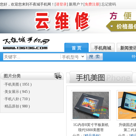
您好，欢迎您来到不夜城手机网！[
请登录
] 新用户？[
免费注册
]
忘记密码
首 页
手机商城
新闻资
特
手机型号
图片分类
·
手机美图
( 1951 )
·
美女展示
( 945 )
·
手机八卦
( 710 )
·
精品原创
( 980 )
1G内存8英寸平板新机
升级固态硬
现代S800美图赏
第二代
分类：[
精品原创
]
分类：[
精