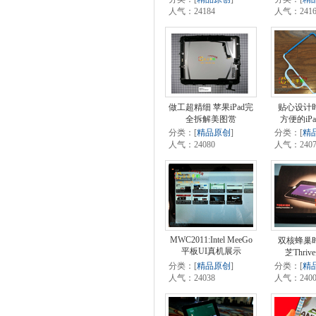
人气：24184
人气：2416
做工超精细 苹果iPad完
贴心设计
全拆解美图赏
方便的iPa
分类：[
精品原创
]
分类：[
精
人气：24080
人气：2407
MWC2011:Intel MeeGo
双核蜂巢
平板UI真机展示
芝Thri
分类：[
精品原创
]
分类：[
精
人气：24038
人气：2400