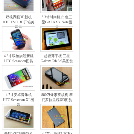
双核裸眼3D新机
5.3寸时尚机 白色三
HTC EVO 3D开箱美
星GALAXY Note图
图赏
赏
4.3寸双核旗舰新机
超轻薄平板 三星
HTC Sensation图赏
Galaxy Tab 8.9美图赏
4.7寸安卓音乐机
800万像素双核机 摩
HTC Sensation XL图
托罗拉里程碑3图赏
赏
美型WP7智能新机
4.5英寸单核1.2GHz