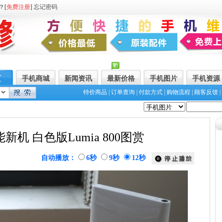
？[
免费注册
]
忘记密码
页
手机商城
新闻资讯
最新价格
手机图片
手机资源
特价商品
|
订单查询
|
付款方式
|
购物流程
|
顾客反馈
|
新机 白色版Lumia 800图赏
自动播放：
6秒
9秒
12秒